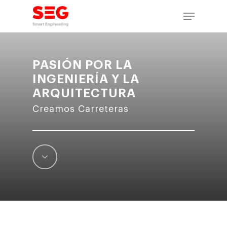
Skip
Menu
to
main
content
PASIÓN POR LA
INGENIERÍA Y LA
ARQUITECTURA
Creamos
Carreteras